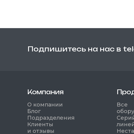
Подпишитесь на нас в te
Компания
Про
О компании
Все
Блог
обор
Подразделения
Сери
Клиенты
лине
и отзывы
Нест