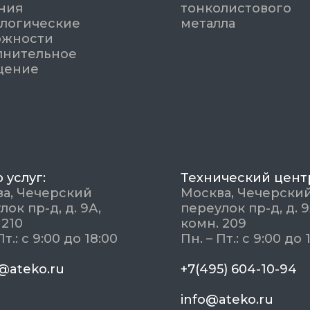
ния
тонколистового
логические
металла
ожности
лнительное
щение
 услуг:
Технический цент
а, Чечерский
Москва, Чечерски
лок пр-д, д. 9А,
переулок пр-д, д. 9
 210
комн. 209
Пт.: с 9:00 до 18:00
Пн. – Пт.: с 9:00 до 
@ateko.ru
+7(495) 604-10-94
info@ateko.ru