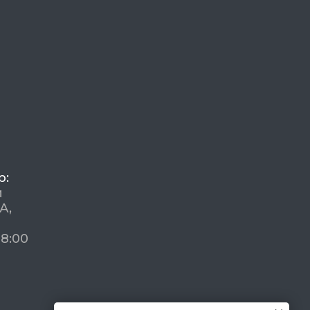
р:
й
А,
18:00