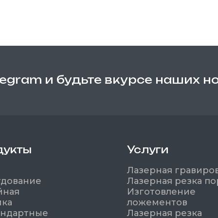
legram и будьте вкурсе наших н
дукты
Услуги
Лазерная гравиро
удование
Лазерная резка по
йная
Изготовление
йка
ложементов
андартные
Лазерная резка