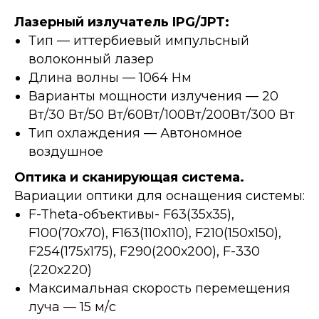
Лазерный излучатель IPG/JPT:
Тип — иттербиевый импульсный
волоконный лазер
Длина волны — 1064 Нм
Варианты мощности излучения — 20
Вт/30 Вт/50 Вт/60Вт/100Вт/200Вт/300 Вт
Тип охлаждения — Автономное
воздушное
Оптика и сканирующая система.
Вариации оптики для оснащения системы:
F-Theta-объективы- F63(35х35),
F100(70х70), F163(110х110), F210(150х150),
F254(175х175), F290(200х200), F-330
(220х220)
Максимальная скорость перемещения
луча — 15 м/с